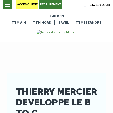
Panneau de gestion des cookies
ACCÈS CLIENT
RECRUTEMENT
04.74.76.27.75
LE GROUPE
TTM AIN
TTM NORD
SAVEL
TTM IZERNORE
THIERRY MERCIER
DEVELOPPE LE B